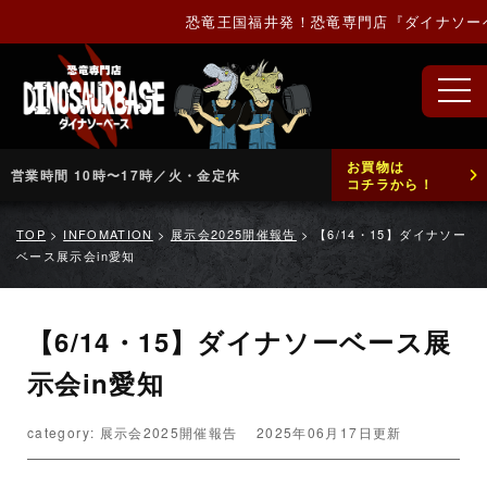
恐竜王国福井発！恐竜専門店『ダイナソーベー
お買物は
営業時間 10時〜17時／火・金定休
コチラから！
TOP
>
INFOMATION
>
展示会2025開催報告
>
【6/14・15】ダイナソー
ベース展示会in愛知
【6/14・15】ダイナソーベース展
示会in愛知
category: 展示会2025開催報告
2025年06月17日更新