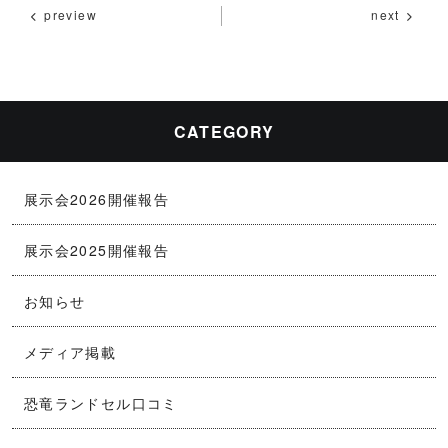
c
e
ai
p
preview
next
e
l
y
b
Li
o
n
o
k
CATEGORY
k
展示会2026開催報告
展示会2025開催報告
お知らせ
メディア掲載
恐竜ランドセル口コミ