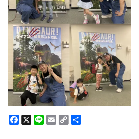
F
X
Li
E
C
共
a
n
m
o
有