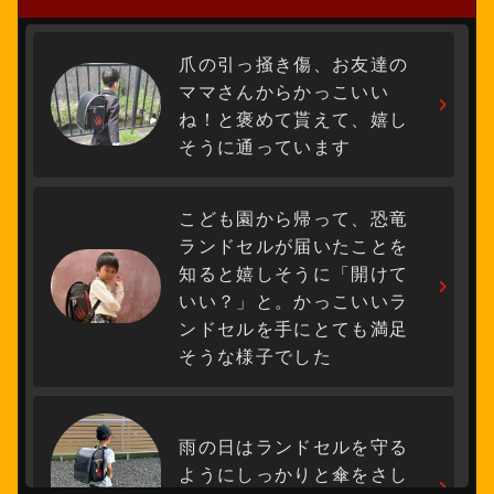
ベース・ランドセル展示会2026in東京「浅草
橋ヒューリック」を開催しました！
爪の引っ掻き傷、お友達の
ママさんからかっこいい
展示会2026開催報告
2026.07.22
ね！と褒めて貰えて、嬉し
【7月11日（土）・12日（日）】出張ダイナソ
そうに通っています
ーベース・ランドセル展示会2026in大阪「梅
田スカイビル」を開催しました！
こども園から帰って、恐竜
展示会2026開催報告
2026.07.14
ランドセルが届いたことを
知ると嬉しそうに「開けて
いい？」と。かっこいいラ
ンドセルを手にとても満足
そうな様子でした
雨の日はランドセルを守る
ようにしっかりと傘をさし