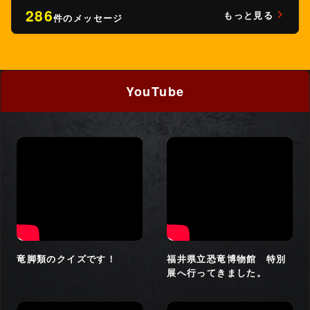
ていて、大事にしようと思
286
もっと見る
件のメッセージ
ってくれているようです
やっぱりカッコいい！光ら
YouTube
せて学校行かなきゃ♪ と、
よく言っています。オーロ
ラが心を掴んで離さないみ
たいです
大好きなモササウルスのラ
ンドセルを見て即決でした
♡
竜脚類のクイズです！
福井県立恐竜博物館 特別
細部まで恐竜好きな息子が
展へ行ってきました。
喜び仕様になっており大満
足です