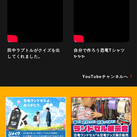
今は黄色いカバーをつけて
いますが、進級してヴェロ
キラプトルの鋲が表に出る
のを楽しみにしています
田中ラプトルがクイズを出
自分で作ろう恐竜Tシャツ
してくれました。
✨✨✨
大好きな恐竜と一緒に登校
なら頑張れる！と自分を奮
い立たせてます
YouTubeチャンネルへ
不安でいっぱいだったけ
ど、恐竜ランドセルが一緒
だから大丈夫といいながら
登校して行きました