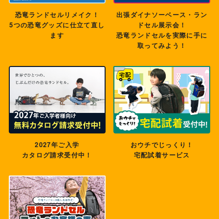
大好きな恐竜モデルランド
恐竜ランドセルリメイク！
出張ダイナソーベース・ラン
セルと一緒に小学校生活の
5つの恐竜グッズに仕立て直し
ドセル展示会！
第一歩を踏めてとても嬉し
ます
恐竜ランドセルを実際に手に
そうでした！
取ってみよう！
俺のランドセルかっこいい
から、みんなに見せなき
ゃ！と喜んで学校に行って
います
入学してから今日まで、晴
2027年ご入学
おウチでじっくり！
れの日も雨の日も、笑顔の
カタログ請求受付中！
宅配試着サービス
日も涙の日もとてもいい相
棒となっています