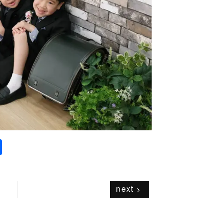
共
有
next