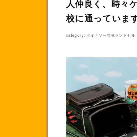
人仲良く、時々
校に通っていま
category: ダイナソー恐竜ランドセル