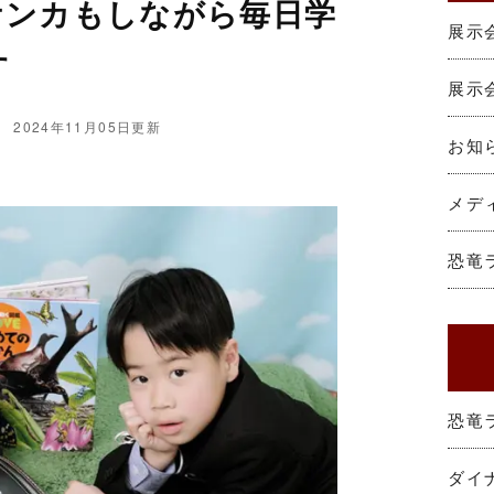
ケンカもしながら毎日学
展示会
す
展示会
2024年11月05日更新
お知
メデ
恐竜
恐竜
ダイ