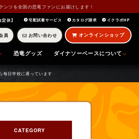
テンツを全国の恐竜ファンにお届けします！
・金定休】
宅配試着サービス
カタログ請求
イクラボHP
オンラインショップ
会員
お問い合わせ
恐竜グッズ
ダイナソーベースについて
がら毎日学校に通っています
CATEGORY