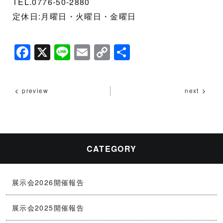
TEL.0776-50-2880
定休日:月曜日・火曜日・金曜日
F
X
Li
E
C
共
a
n
m
o
有
c
e
ai
p
preview
next
e
l
y
b
Li
o
n
o
k
CATEGORY
k
展示会2026開催報告
展示会2025開催報告