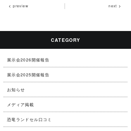
c
e
ai
p
preview
next
e
l
y
b
Li
o
n
o
k
CATEGORY
k
展示会2026開催報告
展示会2025開催報告
お知らせ
メディア掲載
恐竜ランドセル口コミ