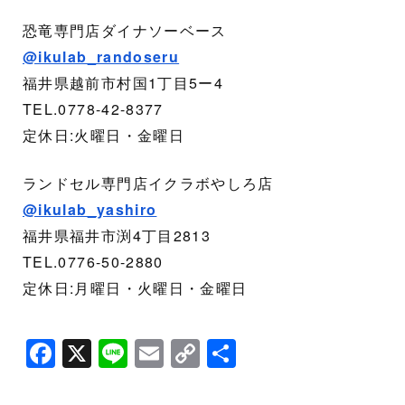
恐竜専門店ダイナソーベース
@ikulab_randoseru
福井県越前市村国1丁目5ー4
TEL.0778-42-8377
定休日:火曜日・金曜日
ランドセル専門店イクラボやしろ店
@ikulab_yashiro
福井県福井市渕4丁目2813
TEL.0776-50-2880
定休日:月曜日・火曜日・金曜日
F
X
Li
E
C
共
a
n
m
o
有