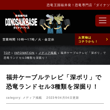
恐竜王国福井発！恐竜専門店『ダイナソー
お買物は
営業時間 10時〜17時／火・金定休
コチラから！
TOP
>
INFOMATION
>
メディア掲載
>
福井ケーブルテレビ「深ボリ」で
恐竜ランドセル3種類を深掘り！
福井ケーブルテレビ「深ボリ」で
恐竜ランドセル3種類を深掘り！
category: メディア掲載
2023年04月04日更新