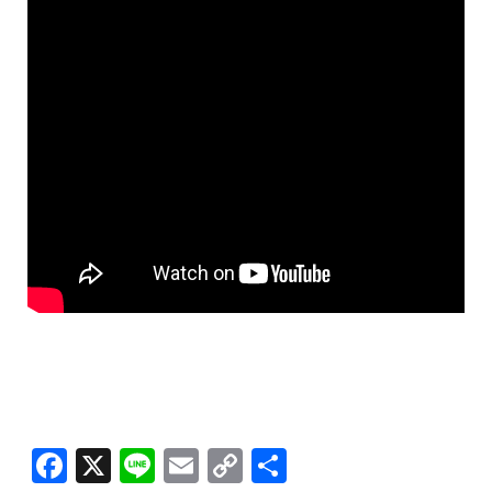
F
X
Li
E
C
共