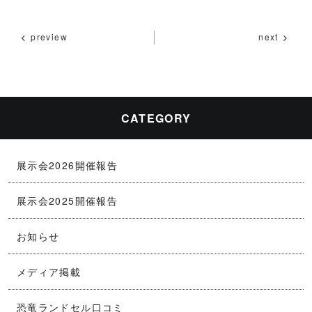
a
n
m
o
有
c
e
ai
p
preview
next
e
l
y
b
Li
o
n
o
k
CATEGORY
k
展示会2026開催報告
展示会2025開催報告
お知らせ
メディア掲載
恐竜ランドセル口コミ