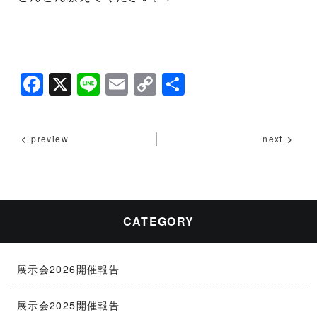
F
X
Li
E
C
共
a
n
m
o
有
c
e
ai
p
preview
next
e
l
y
b
Li
o
n
o
k
CATEGORY
k
展示会2026開催報告
展示会2025開催報告