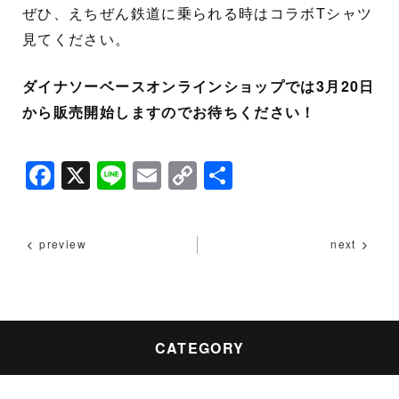
ぜひ、えちぜん鉄道に乗られる時はコラボTシャツ
見てください。
ダイナソーベースオンラインショップでは3月20日
から販売開始しますのでお待ちください！
F
X
Li
E
C
共
a
n
m
o
有
c
e
ai
p
preview
next
e
l
y
b
Li
o
n
o
k
CATEGORY
k