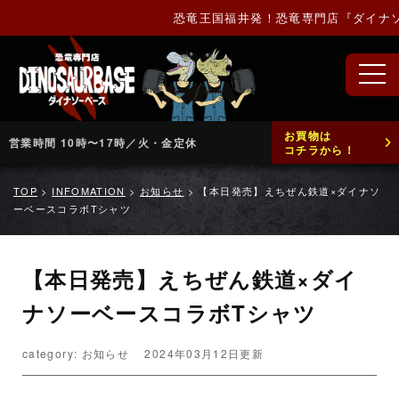
恐竜王国福井発！恐竜専門店『ダイナソ
お買物は
営業時間 10時〜17時／火・金定休
コチラから！
TOP
>
INFOMATION
>
お知らせ
>
【本日発売】えちぜん鉄道×ダイナソ
ーベースコラボTシャツ
【本日発売】えちぜん鉄道×ダイ
ナソーベースコラボTシャツ
category: お知らせ
2024年03月12日更新