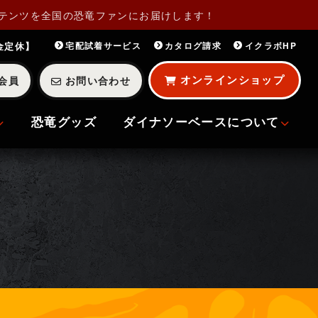
テンツを全国の恐竜ファンにお届けします！
・金定休】
宅配試着サービス
カタログ請求
イクラボHP
オンラインショップ
会員
お問い合わせ
恐竜グッズ
ダイナソーベースについて