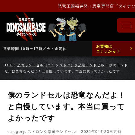
恐竜王国福井発！恐竜専門店『ダイナソー
お買物は
営業時間 10時〜17時／火・金定休
コチラから！
TOP
>
恐竜ランドセル口コミ
>
ストロング恐竜ランドセル
>
僕のランド
セルは恐竜なんだよ！と自慢しています。本当に買ってよかったです
僕のランドセルは恐竜なんだよ！
と自慢しています。本当に買って
よかったです
category: ストロング恐竜ランドセル
2025年04月23日更新