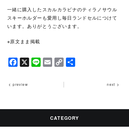
一緒に購入したスカルカラビナのティラノサウル
スキーホルダーも愛用し毎日ランドセルにつけて
います。ありがとうございます。
※原文まま掲載
F
X
Li
E
C
共
a
n
m
o
有
c
e
ai
p
preview
next
e
l
y
b
Li
o
n
o
k
CATEGORY
k