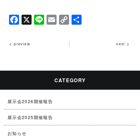
F
X
Li
E
C
共
a
n
m
o
有
c
e
ai
p
preview
next
e
l
y
b
Li
o
n
o
k
CATEGORY
k
展示会2026開催報告
展示会2025開催報告
お知らせ