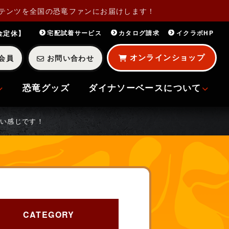
テンツを全国の恐竜ファンにお届けします！
・金定休】
宅配試着サービス
カタログ請求
イクラボHP
オンラインショップ
会員
お問い合わせ
恐竜グッズ
ダイナソーベースについて
い感じです！
CATEGORY