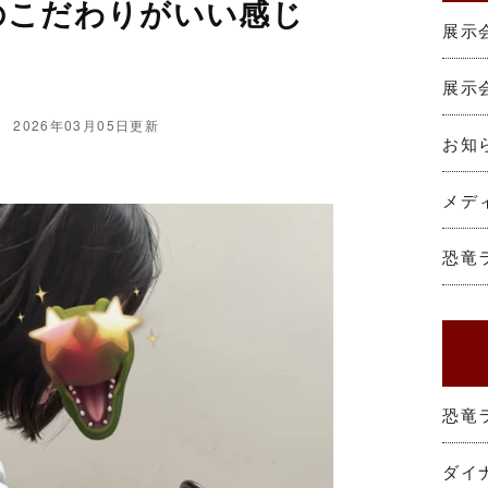
のこだわりがいい感じ
展示会
展示会
2026年03月05日更新
お知
メデ
恐竜
恐竜
ダイ