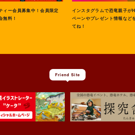
ティー会員募集中！会員限定
インスタグラムで恐竜親子が
会無料！
ペーンやプレゼント情報など
てね！
Friend Site