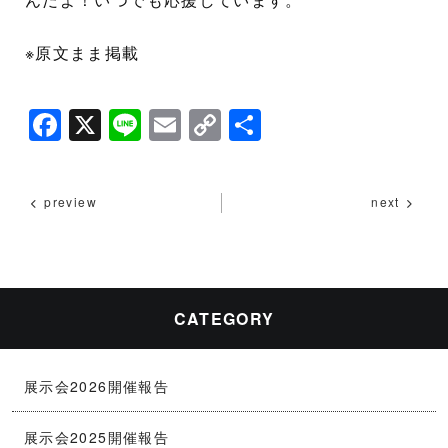
※原文まま掲載
F
X
Li
E
C
共
a
n
m
o
有
c
e
ai
p
preview
next
e
l
y
b
Li
o
n
o
k
CATEGORY
k
展示会2026開催報告
展示会2025開催報告