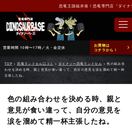
恐竜王国福井発！恐竜専門店『ダイナソ
お買物は
営業時間 10時〜17時／火・金定休
コチラから！
TOP
>
恐竜ランドセル口コミ
>
ダイナソー恐竜ランドセル
>
色の組み合
わせを決める時、親と意見が食い違って、自分の意見を涙を溜めて精一杯
主張したね。
色の組み合わせを決める時、親と
意見が食い違って、自分の意見を
涙を溜めて精一杯主張したね。