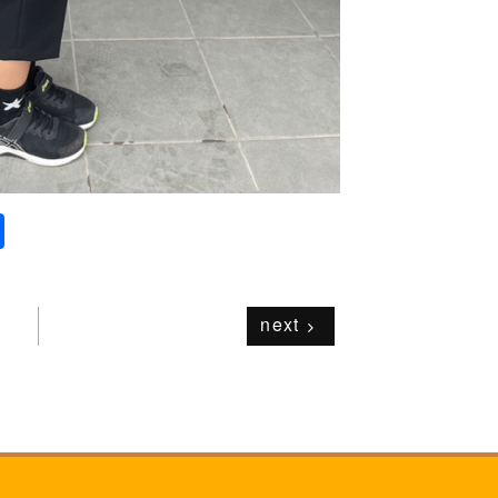
共
有
next