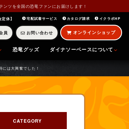
テンツを全国の恐竜ファンにお届けします！
・金定休】
宅配試着サービス
カタログ請求
イクラボHP
オンラインショップ
会員
お問い合わせ
恐竜グッズ
ダイナソーベースについて
時には大興奮でした！
CATEGORY