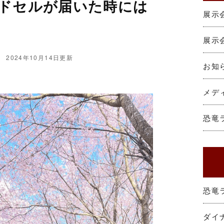
ンドセルが届いた時には
展示会
展示会
2024年10月14日更新
お知
メデ
恐竜
恐竜
ダイ