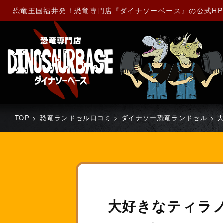
恐竜王国福井発！恐竜専門店『ダイナソーベース』の公式H
TOP
>
恐竜ランドセル口コミ
>
ダイナソー恐竜ランドセル
>
大好きなティラ