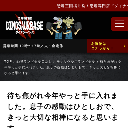
恐竜王国福井発！恐竜専門店『ダイナソー
お買物は
営業時間 10時〜17時／火・金定休
コチラから！
TOP
>
恐竜ランドセル口コミ
>
モササウルスランドセル
>
待ち焦がれ今
年やっと手に入れました。息子の感動はひとしおで、きっと大切な相棒に
なると思います
待ち焦がれ今年やっと手に入れま
した。息子の感動はひとしおで、
きっと大切な相棒になると思いま
す