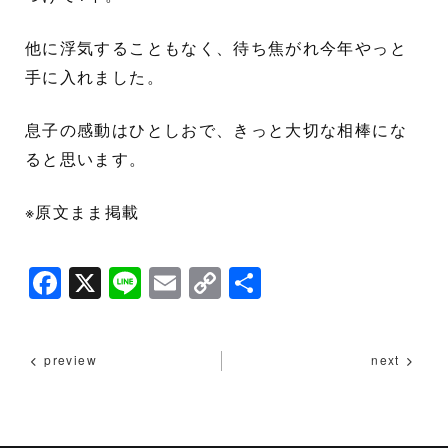
他に浮気することもなく、待ち焦がれ今年やっと
手に入れました。
息子の感動はひとしおで、きっと大切な相棒にな
ると思います。
※原文まま掲載
F
X
Li
E
C
共
a
n
m
o
有
c
e
ai
p
preview
next
e
l
y
b
Li
o
n