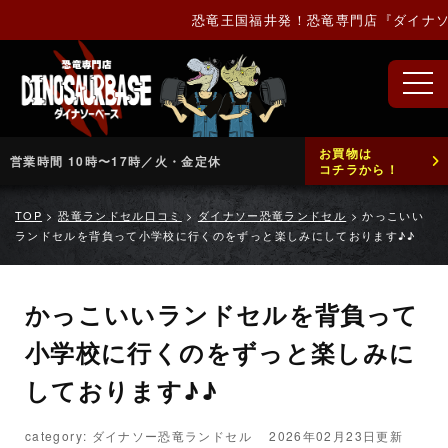
恐竜王国福井発！恐竜専門店『ダイナソー
お買物は
営業時間 10時〜17時／火・金定休
コチラから！
TOP
>
恐竜ランドセル口コミ
>
ダイナソー恐竜ランドセル
>
かっこいい
ランドセルを背負って小学校に行くのをずっと楽しみにしております♪♪
かっこいいランドセルを背負って
小学校に行くのをずっと楽しみに
しております♪♪
category: ダイナソー恐竜ランドセル
2026年02月23日更新