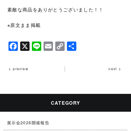
素敵な商品をありがとうございました！！
※原文まま掲載
F
X
Li
E
C
共
a
n
m
o
有
c
e
ai
p
preview
next
e
l
y
b
Li
o
n
o
k
CATEGORY
k
展示会2026開催報告