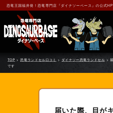
恐竜王国福井発！恐竜専門店『ダイナソーベース』の公式H
TOP
>
恐竜ランドセル口コミ
>
ダイナソー恐竜ランドセル
>
です
届いた際、目が