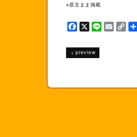
※原文まま掲載
F
X
Li
E
C
a
n
m
o
c
e
ai
p
preview
e
l
y
b
Li
o
n
o
k
k