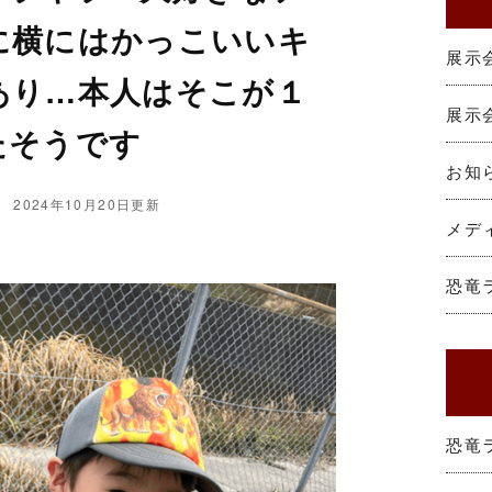
に横にはかっこいいキ
展示会
あり…本人はそこが１
展示会
たそうです
お知
2024年10月20日更新
メデ
恐竜
恐竜