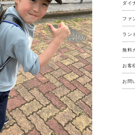
ダイ
ファ
ラン
無料
お客
お問