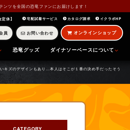
テンツを全国の恐竜ファンにお届けします！
・金定休】
宅配試着サービス
カタログ請求
イクラボHP
オンラインショップ
会員
お問い合わせ
恐竜グッズ
ダイナソーベースについて
いキズのデザインもあり…本人はそこが１番の決め手だったそう
CATEGORY