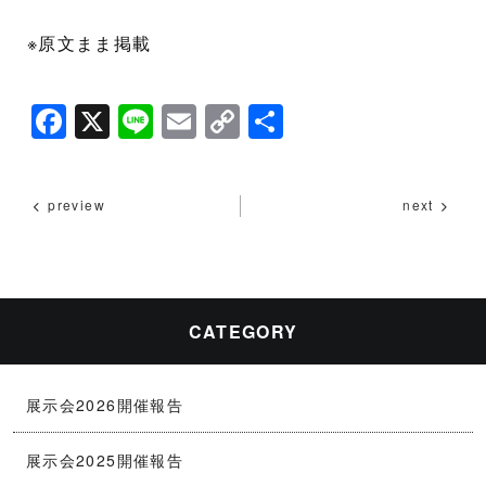
※原文まま掲載
F
X
Li
E
C
共
a
n
m
o
有
c
e
ai
p
preview
next
e
l
y
b
Li
o
n
o
k
CATEGORY
k
展示会2026開催報告
展示会2025開催報告