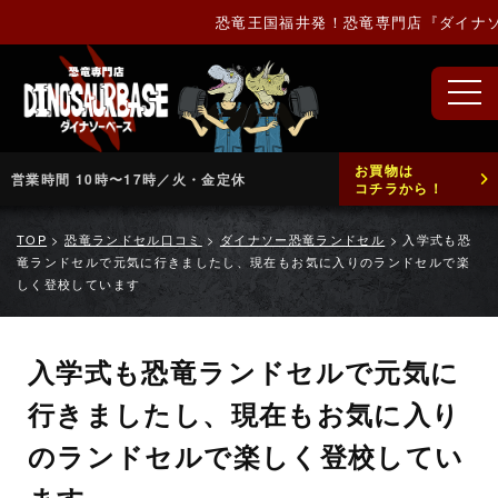
恐竜王国福井発！恐竜専門店『ダイナソー
お買物は
営業時間 10時〜17時／火・金定休
コチラから！
TOP
>
恐竜ランドセル口コミ
>
ダイナソー恐竜ランドセル
>
入学式も恐
竜ランドセルで元気に行きましたし、現在もお気に入りのランドセルで楽
しく登校しています
入学式も恐竜ランドセルで元気に
行きましたし、現在もお気に入り
のランドセルで楽しく登校してい
ます